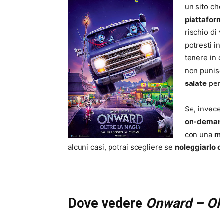
un sito ch
piattafo
rischio di
potresti 
tenere in 
non punis
salate
per
Se, invec
on-dema
con una
m
alcuni casi, potrai scegliere se
noleggiarlo 
Dove vedere
Onward – Ol