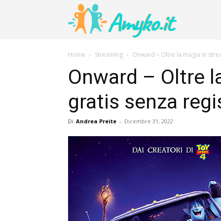
Amyko
Home
Streaming
Onward – Oltre la magia in stre
Onward – Oltre l
gratis senza regi
Di
Andrea Preite
-
Dicembre 31, 2022