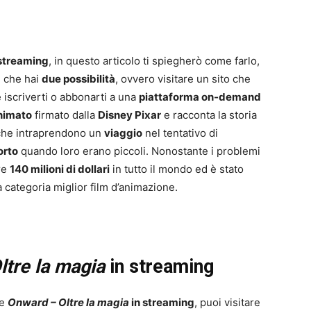
 streaming
, in questo articolo ti spiegherò come farlo,
e che hai
due possibilità
, ovvero visitare un sito che
e iscriverti o abbonarti a una
piattaforma on-demand
animato
firmato dalla
Disney Pixar
e racconta la storia
y, che intraprendono un
viaggio
nel tentativo di
orto
quando loro erano piccoli. Nonostante i problemi
tre
140 milioni di dollari
in tutto il mondo ed è stato
 categoria miglior film d’animazione.
ltre la magia
in streaming
re
Onward – Oltre la magia
in streaming
, puoi visitare