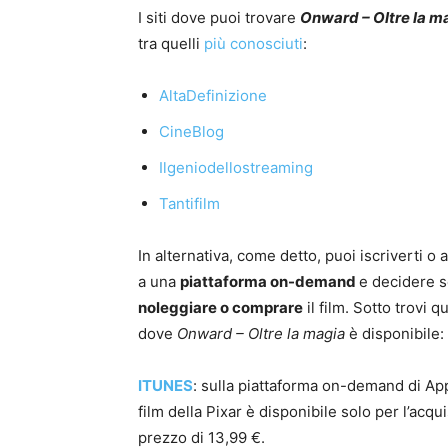
I siti dove puoi trovare
Onward – Oltre la m
tra quelli
più conosciuti
:
AltaDefinizione
CineBlog
Ilgeniodellostreaming
Tantifilm
In alternativa, come detto, puoi iscriverti o 
a una
piattaforma on-demand
e decidere 
noleggiare o comprare
il film. Sotto trovi q
dove
Onward – Oltre la magia
è disponibile:
ITUNES
: sulla piattaforma on-demand di Appl
film della Pixar è disponibile solo per l’acqui
prezzo di 13,99 €.