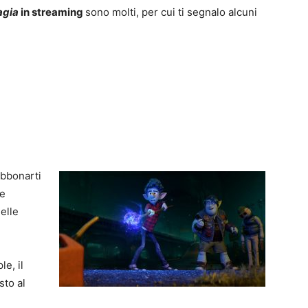
agia
in streaming
sono molti, per cui ti segnalo alcuni
abbonarti
se
uelle
e, il
sto al