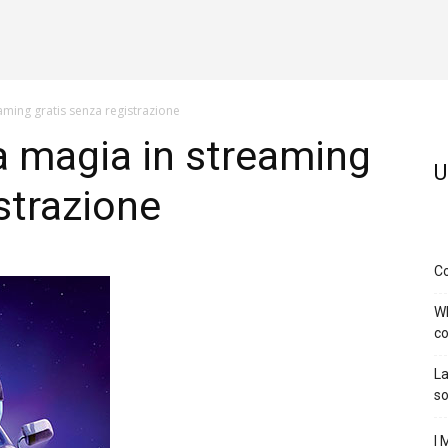
aming gratis senza registrazione
a magia in streaming
U
strazione
Co
Wh
c
La
so
I 